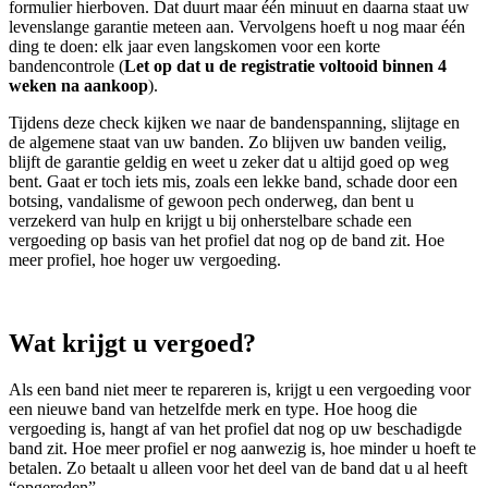
formulier hierboven. Dat duurt maar één minuut en daarna staat uw
levenslange garantie meteen aan. Vervolgens hoeft u nog maar één
ding te doen: elk jaar even langskomen voor een korte
bandencontrole (
Let op dat u de registratie voltooid binnen 4
weken na aankoop
).
Tijdens deze check kijken we naar de bandenspanning, slijtage en
de algemene staat van uw banden. Zo blijven uw banden veilig,
blijft de garantie geldig en weet u zeker dat u altijd goed op weg
bent. Gaat er toch iets mis, zoals een lekke band, schade door een
botsing, vandalisme of gewoon pech onderweg, dan bent u
verzekerd van hulp en krijgt u bij onherstelbare schade een
vergoeding op basis van het profiel dat nog op de band zit. Hoe
meer profiel, hoe hoger uw vergoeding.
Wat krijgt u vergoed?
Als een band niet meer te repareren is, krijgt u een vergoeding voor
een nieuwe band van hetzelfde merk en type. Hoe hoog die
vergoeding is, hangt af van het profiel dat nog op uw beschadigde
band zit. Hoe meer profiel er nog aanwezig is, hoe minder u hoeft te
betalen. Zo betaalt u alleen voor het deel van de band dat u al heeft
“opgereden”.