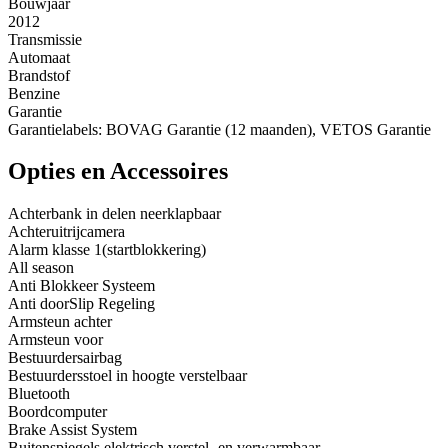
Bouwjaar
2012
Transmissie
Automaat
Brandstof
Benzine
Garantie
Garantielabels: BOVAG Garantie (12 maanden), VETOS Garantie
Opties en Accessoires
Achterbank in delen neerklapbaar
Achteruitrijcamera
Alarm klasse 1(startblokkering)
All season
Anti Blokkeer Systeem
Anti doorSlip Regeling
Armsteun achter
Armsteun voor
Bestuurdersairbag
Bestuurdersstoel in hoogte verstelbaar
Bluetooth
Boordcomputer
Brake Assist System
Buitenspiegels elektrisch verstel- en verwarmbaar