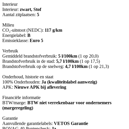
Interieur
Interieur:
zwart, Stof
Aantal zitplaatsen:
5
Milieu
CO₂-uitstoot (NEDC):
117 g/km
Energielabel:
B
Emissieklasse:
Euro 5
Verbruik
Gemiddeld brandstofverbruik:
5 l/100km
(1 op 20,0)
Brandstofverbruik in de stad:
5,7 l/100km
(1 op 17,5)
Brandstofverbruik op de snelweg:
4,7 l/100km
(1 op 21,3)
Onderhoud, historie en staat
100% Onderhouden:
Ja (kwaliteitslabel aanwezig)
APK:
Nieuwe APK bij aflevering
Financiële informatie
BTW/marge:
BTW niet verrekenbaar voor ondernemers
(margeregeling)
Garantie
Aanvullende garantielabels:
VETOS Garantie
BOVAG 40-Puntencheck:
Ja