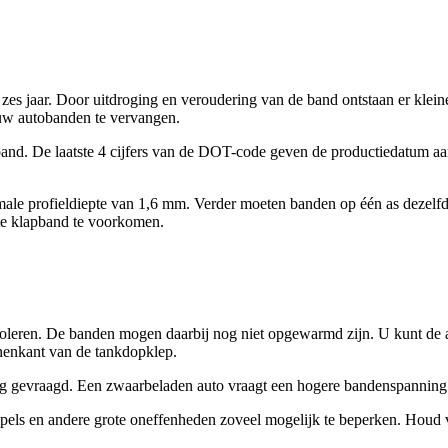
jaar. Door uitdroging en veroudering van de band ontstaan er kleine sc
 uw autobanden te vervangen.
d. De laatste 4 cijfers van de DOT-code geven de productiedatum aan. 
e profieldiepte van 1,6 mm. Verder moeten banden op één as dezelfde
te klapband te voorkomen.
roleren. De banden mogen daarbij nog niet opgewarmd zijn. U kunt de
innenkant van de tankdopklep.
g gevraagd. Een zwaarbeladen auto vraagt een hogere bandenspanning d
els en andere grote oneffenheden zoveel mogelijk te beperken. Houd verd